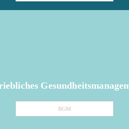
riebliches Gesundheits­manage
BGM