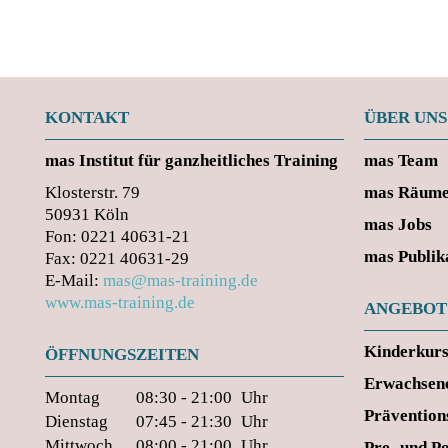
KONTAKT
ÜBER UNS
mas
Institut für ganzheitliches Training
mas Team
Klosterstr. 79
mas Räum
50931 Köln
mas Jobs
Fon: 0221 40631-21
mas Publik
Fax: 0221 40631-29
E-Mail:
mas@mas-training.de
www.mas-training.de
ANGEBOT
Kinderkur
ÖFFNUNGSZEITEN
Erwachsen
Montag
08:30 - 21:00
Uhr
Prävention
Dienstag
07:45 - 21:30
Uhr
Mittwoch
08:00 - 21:00
Uhr
Pre- und P