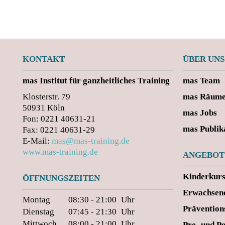
KONTAKT
ÜBER UNS
mas
Institut für ganzheitliches Training
mas Team
Klosterstr. 79
mas Räum
50931 Köln
mas Jobs
Fon: 0221 40631-21
mas Publik
Fax: 0221 40631-29
E-Mail:
mas@mas-training.de
www.mas-training.de
ANGEBOT
Kinderkur
ÖFFNUNGSZEITEN
Erwachsen
Montag
08:30 - 21:00
Uhr
Prävention
Dienstag
07:45 - 21:30
Uhr
Mittwoch
08:00 - 21:00
Uhr
Pre- und P